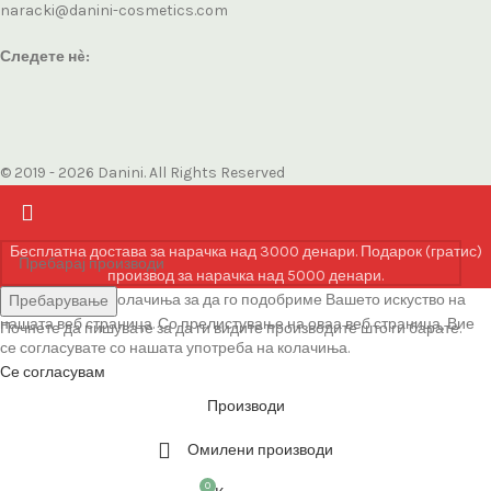
naracki@danini-cosmetics.com
Следете нè:
© 2019 - 2026 Danini. All Rights Reserved
Бесплатна достава за нарачка над 3000 денари. Подарок (гратис)
производ за нарачка над 5000 денари.
Ние користиме колачиња за да го подобриме Вашето искуство на
Пребарување
нашата веб страница. Со прелистување на оваа веб страница, Вие
Почнете да пишувате за да ги видите производите што ги барате.
се согласувате со нашата употреба на колачиња.
Се согласувам
Производи
Омилени производи
0