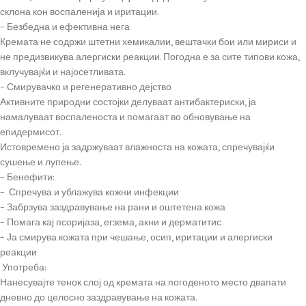
склона кон воспаленија и иритации.
–
Безбедна и ефективна нега
Кремата не содржи штетни хемикалии, вештачки бои или мириси и
не предизвикува алергиски реакции. Погодна е за сите типови кожа,
вклучувајќи и најосетливата.
–
Смирувачко и регенеративно дејство
Активните природни состојки делуваат антибактериски, ја
намалуваат воспаленоста и помагаат во обновување на
епидермисот.
Истовремено ја задржуваат влажноста на кожата, спречувајќи
сушење и лупење.
–
Бенефити:
– Спречува и ублажува кожни инфекции
– Забрзува заздравување на рани и оштетена кожа
– Помага кај псоријаза, егзема, акни и дерматитис
– Ја смирува кожата при чешање, осип, иритации и алергиски
реакции
Употреба:
Нанесувајте тенок слој од кремата на погоденото место двапати
дневно до целосно заздравување на кожата.