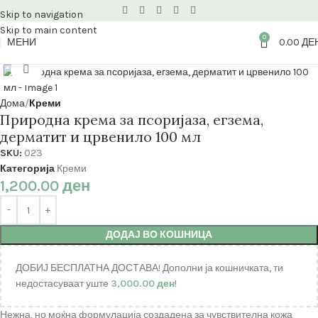
Skip to navigation
Skip to main content
0
МЕНИ
0.00
ДЕ
Кликнете за зголемување
Дома
Креми
Природна крема за псоријаза, егзема,
дерматит и црвенило 100 мл
SKU:
023
Категорија
Креми
1,200.00
ден
ДОДАЈ ВО КОШНИЦА
ДОБИЈ БЕСПЛАТНА ДОСТАВА! Дополни ја кошничката, ти
недостасуваат уште
3,000.00
ден
!
Нежна, но моќна формулација создадена за чувствителна кожа