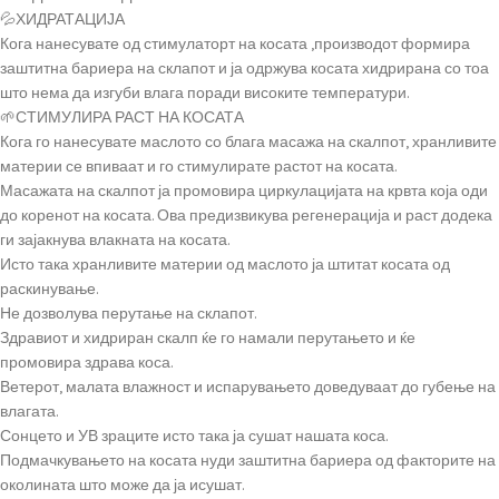
💦ХИДРАТАЦИЈА
Кога нанесувате од стимулаторт на косата ,производот формира
заштитна бариера на склапот и ја одржува косата хидрирана со тоа
што нема да изгуби влага поради високите температури.
🌱СТИМУЛИРА РАСТ НА КОСАТА
Кога го нанесувате маслото со блага масажа на скалпот, хранливите
материи се впиваат и го стимулирате растот на косата.
Масажата на скалпот ја промовира циркулацијата на крвта која оди
до коренот на косата. Ова предизвикува регенерација и раст додека
ги зајакнува влакната на косата.
Исто така хранливите материи од маслото ја штитат косата од
раскинување.
Не дозволува перутање на склапот.
Здравиот и хидриран скалп ќе го намали перутањето и ќе
промовира здрава коса.
Ветерот, малата влажност и испарувањето доведуваат до губење на
влагата.
Сонцето и УВ зраците исто така ја сушат нашата коса.
Подмачкувањето на косата нуди заштитна бариера од факторите на
околината што може да ја исушат.