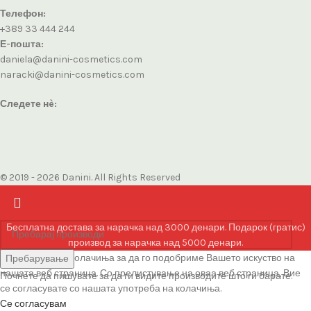
Телефон:
+389 33 444 244
Е-пошта:
daniela@danini-cosmetics.com
naracki@danini-cosmetics.com
Следете нè:
© 2019 - 2026 Danini. All Rights Reserved
Бесплатна достава за нарачка над 3000 денари. Подарок (гратис)
производ за нарачка над 5000 денари.
Ние користиме колачиња за да го подобриме Вашето искуство на
Пребарување
нашата веб страница. Со прелистување на оваа веб страница, Вие
Почнете да пишувате за да ги видите производите што ги барате.
се согласувате со нашата употреба на колачиња.
Се согласувам