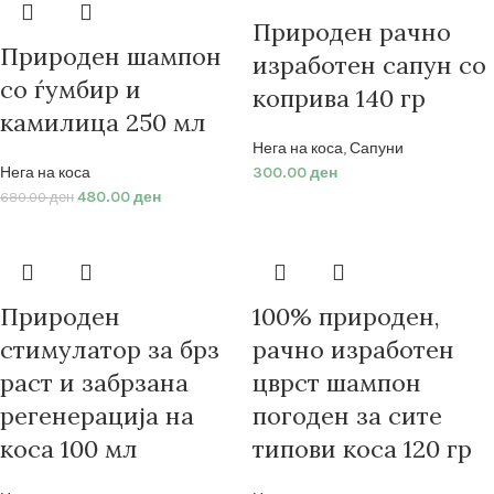
Природен рачно
Природен шампон
изработен сапун со
со ѓумбир и
коприва 140 гр
камилица 250 мл
Нега на коса
,
Сапуни
Нега на коса
300.00
ден
480.00
ден
680.00
ден
Природен
100% природен,
стимулатор за брз
рачно изработен
раст и забрзана
цврст шампон
регенерација на
погоден за сите
коса 100 мл
типови коса 120 гр