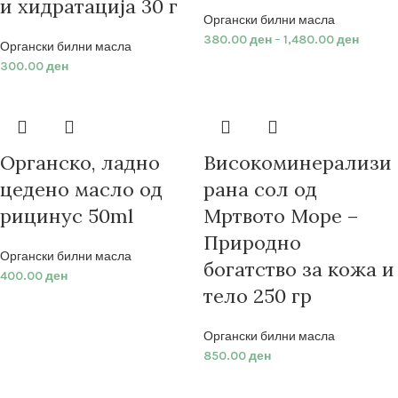
и хидратација 30 г
Органски билни масла
380.00
ден
–
1,480.00
ден
Органски билни масла
300.00
ден
Органско, ладно
Високоминерализи
цедено масло од
рана сол од
рицинус 50ml
Мртвото Море –
Природно
Органски билни масла
богатство за кожа и
400.00
ден
тело 250 гр
Органски билни масла
850.00
ден