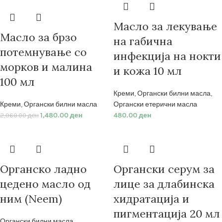
Масло за лекување
Масло за брзо
на габична
потемнување со
инфекција на нокти
морков и малина
и кожа 10 мл
100 мл
Креми
,
Органски билни масла
,
Креми
,
Органски билни масла
Органски етерични масла
1,480.00
ден
480.00
ден
2,960.00
ден
Органско ладно
Органски серум за
цедено масло од
лице за длабинска
ним (Neem)
хидратација и
пигментација 20 мл
Органски билни масла