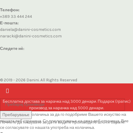
Телефон:
+389 33 444 244
Е-пошта:
daniela@danini-cosmetics.com
naracki@danini-cosmetics.com
Следете нè:
© 2019 - 2026 Danini. All Rights Reserved
Бесплатна достава за нарачка над 3000 денари. Подарок (гратис)
производ за нарачка над 5000 денари.
Ние користиме колачиња за да го подобриме Вашето искуство на
Пребарување
нашата веб страница. Со прелистување на оваа веб страница, Вие
Почнете да пишувате за да ги видите производите што ги барате.
се согласувате со нашата употреба на колачиња.