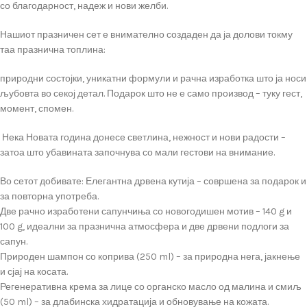
со благодарност, надеж и нови желби.
Нашиот празничен сет е внимателно создаден да ја долови токму
таа празнична топлина:
природни состојки, уникатни формули и рачна изработка што ја носи
љубовта во секој детал. Подарок што не е само производ – туку гест,
момент, спомен.
Нека Новата година донесе светлина, нежност и нови радости –
затоа што убавината започнува со мали гестови на внимание.
Во сетот добивате: Елегантна дрвена кутија – совршена за подарок и
за повторна употреба.
Две рачно изработени сапунчиња со новогодишен мотив – 140 g и
100 g, идеални за празнична атмосфера и две дрвени подлоги за
сапун.
Природен шампон со коприва (250 ml) – за природна нега, јакнење
и сјај на косата.
Регенеративна крема за лице со органско масло од малина и смиљ
(50 ml) – за длабинска хидратација и обновување на кожата.