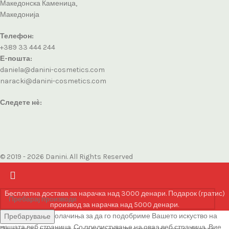
Македонска Каменица,
Македонија
Телефон:
+389 33 444 244
Е-пошта:
daniela@danini-cosmetics.com
naracki@danini-cosmetics.com
Следете нè:
© 2019 - 2026 Danini. All Rights Reserved
Бесплатна достава за нарачка над 3000 денари. Подарок (гратис)
производ за нарачка над 5000 денари.
Ние користиме колачиња за да го подобриме Вашето искуство на
Пребарување
нашата веб страница. Со прелистување на оваа веб страница, Вие