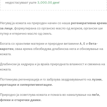
недостасуваат уште
3,000.00
ден
!
Негувај ја кожата на природен начин со наша
регенеративна крема
за лице
, формулирана со органско масло од морков, органски ши
путер и етерично масло од смиљ.
Богата со хранливи материи и природни витамини
A, E
и
бета-
каротен
, оваа крема обезбедува длабинска нега и обновување на
кожата.
Длабински ја хидрира и ја враќа природната влажност и свежина на
кожата.
Поттикнува регенерација и го забрзува заздравувањето на
лузни,
иритации и хиперпигментации.
Природно ја осветлува кожата и помага во намалување на
пеѓи,
флеки и старечки дамки.