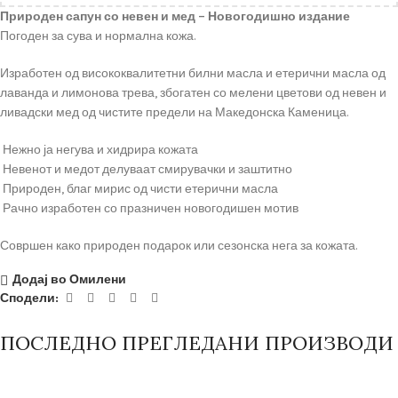
Природен сапун со невен и мед – Новогодишно издание
Погоден за сува и нормална кожа.
Изработен од висококвалитетни билни масла и етерични масла од
лаванда и лимонова трева, збогатен со мелени цветови од невен и
ливадски мед од чистите предели на Македонска Каменица.
Нежно ја негува и хидрира кожата
Невенот и медот делуваат смирувачки и заштитно
Природен, благ мирис од чисти етерични масла
Рачно изработен со празничен новогодишен мотив
Совршен како природен подарок или сезонска нега за кожата.
Додај во Омилени
Сподели:
ПОСЛЕДНО ПРЕГЛЕДАНИ ПРОИЗВОДИ