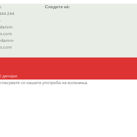
:
Следете нè:
444 244
:
danini-
cs.com
danini-
cs.com
0 денари.
огласувате со нашата употреба на колачиња.