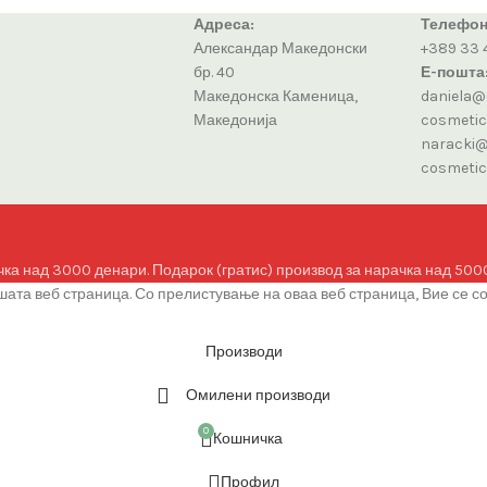
Адреса:
Телефон
Александар Македонски
+389 33 
бр. 40
Е-пошта
Македонска Каменица,
daniela@
Македонија
cosmeti
naracki@
cosmeti
чка над 3000 денари. Подарок (гратис) производ за нарачка над 500
ата веб страница. Со прелистување на оваа веб страница, Вие се с
Производи
Омилени производи
0
Кошничка
Профил