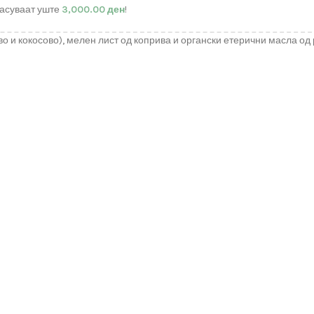
асуваат уште
3,000.00
ден
!
 и кокосово), мелен лист од коприва и органски етерични масла од 