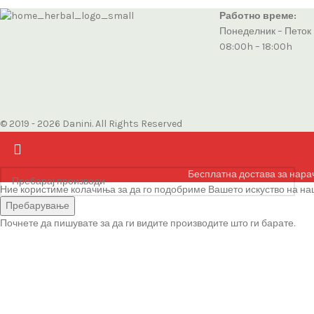
Работно време:
Понеделник – Петок
08:00h – 18:00h
© 2019 - 2026 Danini. All Rights Reserved
Бесплатна достава за нара
Ние користиме колачиња за да го подобриме Вашето искуство на наш
Се согласувам
Пребарување
Почнете да пишувате за да ги видите производите што ги барате.