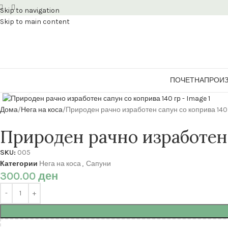
Skip to navigation
Skip to main content
ПОЧЕТНА
ПРОИ
Кликнете за зголемување
Дома
Нега на коса
Природен рачно изработен сапун со коприва 140
Природен рачно изработен 
SKU:
005
Категории
Нега на коса
,
Сапуни
300.00
ден