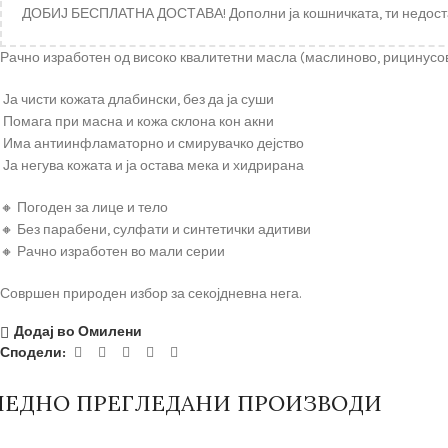
ДОБИЈ БЕСПЛАТНА ДОСТАВА! Дополни ја кошничката, ти недост
Рачно изработен од високо квалитетни масла (маслиново, рицинусово
Ја чисти кожата длабински, без да ја суши
Помага при масна и кожа склона кон акни
Има антиинфламаторно и смирувачко дејство
Ја негува кожата и ја остава мека и хидрирана
🔸 Погоден за лице и тело
🔸 Без парабени, сулфати и синтетички адитиви
🔸 Рачно изработен во мали серии
Совршен природен избор за секојдневна нега.
Додај во Омилени
Сподели:
ЛЕДНО ПРЕГЛЕДАНИ ПРОИЗВОДИ