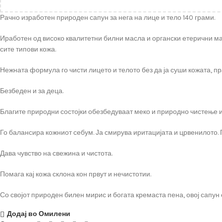
Рачно изработен природен сапун за нега на лице и тело 140 грами.
Иработен од високо квалитетни билни масла и органски етерични мас
сите типови кожа.
Нежната формула го чисти лицето и телото без да ја суши кожата, пр
Безбеден и за деца.
Благите природни состојки обезбедуваат меко и природно чистење и
Го балансира кожниот себум. Ја смирува иритацијата и црвенилото.
Дава чувство на свежина и чистота.
Помага кај кожа склона кон првут и нечистотии.
Со својот природен билен мирис и богата кремаста пена, овој сапун 
Додај во Омилени