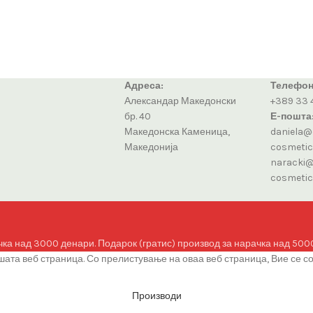
Адреса:
Телефон
Александар Македонски
+389 33 
бр. 40
Е-пошта
Македонска Каменица,
daniela@
Македонија
cosmeti
naracki@
cosmeti
чка над 3000 денари. Подарок (гратис) производ за нарачка над 500
ата веб страница. Со прелистување на оваа веб страница, Вие се с
Производи