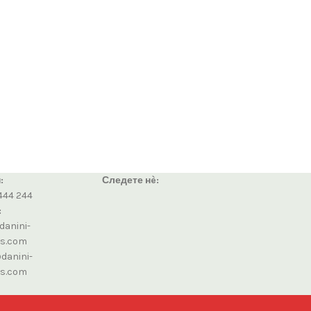
:
Следете нè:
444 244
:
danini-
cs.com
danini-
cs.com