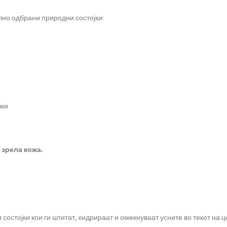
лно одбрани природни состојки:
чки
 зрела кожа.
остојки кои ги штитат, хидрираат и омекнуваат усните во текот на ц