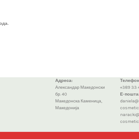
ода.
Адреса:
Телефон
Александар Македонски
+389 33 
бр. 40
Е-пошта
Македонска Каменица,
daniela@
Македонија
cosmeti
naracki@
cosmeti