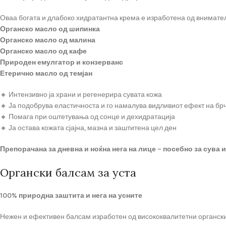
Оваа богата и длабоко хидратантна крема е изработена од внимате
Органско масло од шипинка
Органско масло од малина
Органско масло од кафе
Природен емулгатор и конзерванс
Етерично масло од темјан
🔸 Интензивно ја храни и регенерира сувата кожа
🔸 Ја подобрува еластичноста и го намалува видливиот ефект на бр
🔸 Помага при оштетувања од сонце и дехидратација
🔸 Ја остава кожата сјајна, мазна и заштитена цел ден
Препорачана за дневна и ноќна нега на лице – посебно за сува и
Органски балсам за уста
100% природна заштита и нега на усните
Нежен и ефективен балсам изработен од висококвалитетни органски с