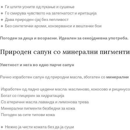
🔸 Ги штити усните од пукање и сушење
🔸 Го смирува чувството на затегнатост и иритација
🔸 Дава природен сјај без лепливост
🔸 Без синтетички ароми, конзерванси и вештачки бои
Погоден за деца и возрасни. Идеален за секојдневна употреба.
Природен сапун со минерални пигменти |
Уметност и нега во едно парче сапун
Рачно изработен сапун од природни масла, збогатен со
минерални 
Изработен од ладно цедени масла: маслиново, кокосово и рицинус
Богат со глицерин за хидратација
Со етерични масла лаванда и лимонова трева
Минерални пигменти безбедни за кожа
Погоден за сите типови кожа
🔸 Нежно ја чисти кожата без да ја суши