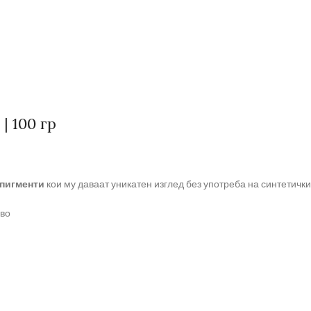
 100 гр
пигменти
кои му даваат уникатен изглед без употреба на синтетички
ово