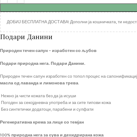
ДОБИЈ БЕСПЛАТНА ДОСТАВА! Дополни ја кошничката, ти недост
Подари Данини
Природен течен сапун – изработен со љубов
Подари природна нега. Подари Данини.
Природен течен сапун изработен со топол процес на сапонификациј
масла од лаванда и лимонова трева
.
Нежно ја чисти кожата без да ја исуши
Погоден за секојдневна употреба и за сите типови кожа
Без синтетички додатоци, парабени и сулфати
Регенеративна крема за лице со темјан
100% природна нега за сува и дехидрирана кожа