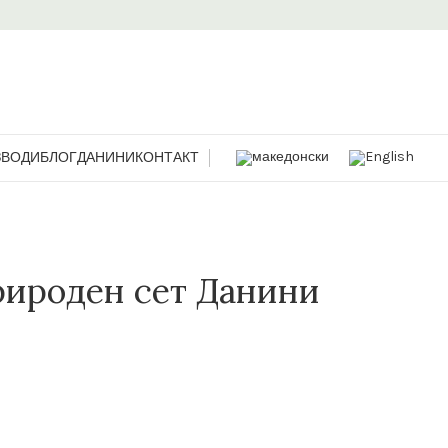
ЗВОДИ
БЛОГ
ДАНИНИ
КОНТАКТ
рироден сет Данини