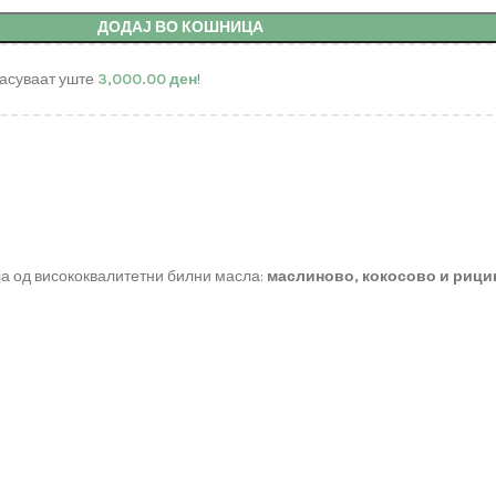
ДОДАЈ ВО КОШНИЦА
асуваат уште
3,000.00
ден
!
а од висококвалитетни билни масла:
маслиново, кокосово и рици