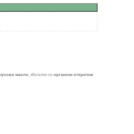
нусово масло
, збогатен со
органски етерични