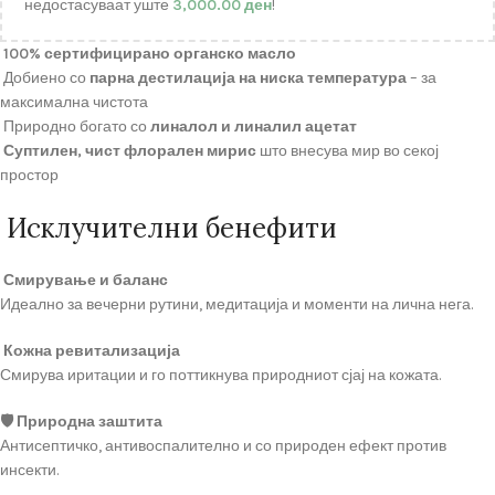
недостасуваат уште
3,000.00
ден
!
100% сертифицирано органско масло
Добиено со
парна дестилација на ниска температура
– за
максимална чистота
Природно богато со
линалол и линалил ацетат
Суптилен, чист флорален мирис
што внесува мир во секој
простор
Исклучителни бенефити
Смирување и баланс
Идеално за вечерни рутини, медитација и моменти на лична нега.
Кожна ревитализација
Смирува иритации и го поттикнува природниот сјај на кожата.
🛡 Природна заштита
Антисептичко, антивоспалително и со природен ефект против
инсекти.