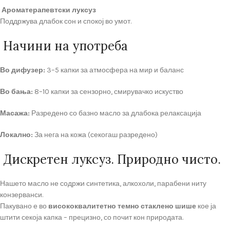
Ароматерапевтски луксуз
Поддржува длабок сон и спокој во умот.
Начини на употреба
Во дифузер:
3–5 капки за атмосфера на мир и баланс
Во бања:
8–10 капки за сензорно, смирувачко искуство
Масажа:
Разредено со базно масло за длабока релаксација
Локално:
За нега на кожа (секогаш разредено)
Дискретен луксуз. Природно чисто.
Нашето масло не содржи синтетика, алкохоли, парабени ниту
конзерванси.
Пакувано е во
висококвалитетно темно стаклено шише
кое ја
штити секоја капка – прецизно, со почит кон природата.