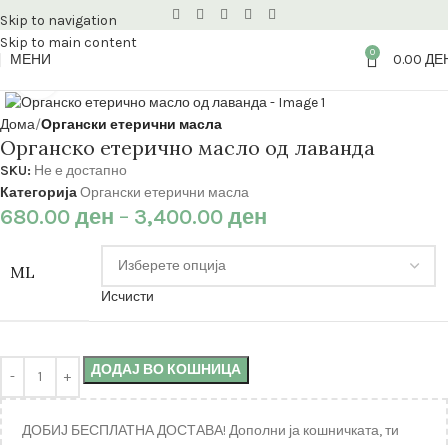
Skip to navigation
Skip to main content
0
МЕНИ
0.00
ДЕ
Кликнете за зголемување
Дома
Органски етерични масла
Органско етерично масло од лаванда
SKU:
Не е достапно
Категорија
Органски етерични масла
680.00
ден
–
3,400.00
ден
ML
Исчисти
ДОДАЈ ВО КОШНИЦА
ДОБИЈ БЕСПЛАТНА ДОСТАВА! Дополни ја кошничката, ти