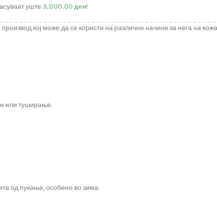
асуваат уште
3,000.00
ден
!
извод кој може да се користи на различни начини за нега на кожата,
ње или туширање.
та од пукање, особено во зима.