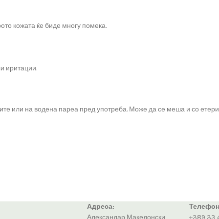
рото кожата ќе биде многу помека.
ли иритации.
ите или на водена пареа пред употреба. Може да се меша и со етери
Адреса:
Телефон
Александар Македонски
+389 33 