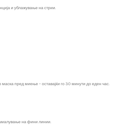
енција и ублажување на стрии.
 маска пред миење – оставајќи го 30 минути до еден час.
намалување на фини линии.