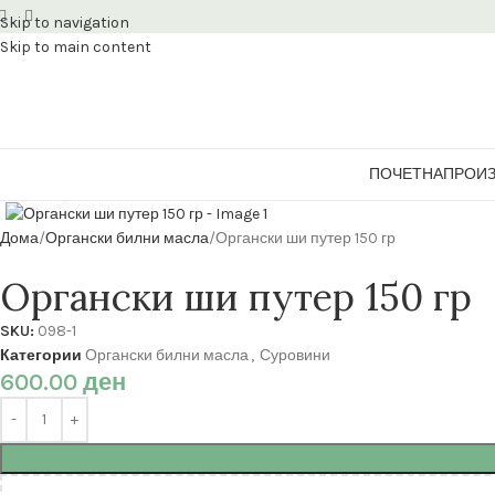
Skip to navigation
Skip to main content
ПОЧЕТНА
ПРОИ
Кликнете за зголемување
Дома
Органски билни масла
Органски ши путер 150 гр
Органски ши путер 150 гр
SKU:
098-1
Категории
Органски билни масла
,
Суровини
600.00
ден