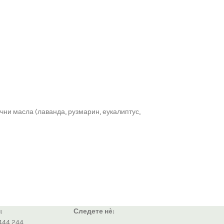
чни масла (лаванда, рузмарин, еукалиптус,
:
Следете нè:
444 244