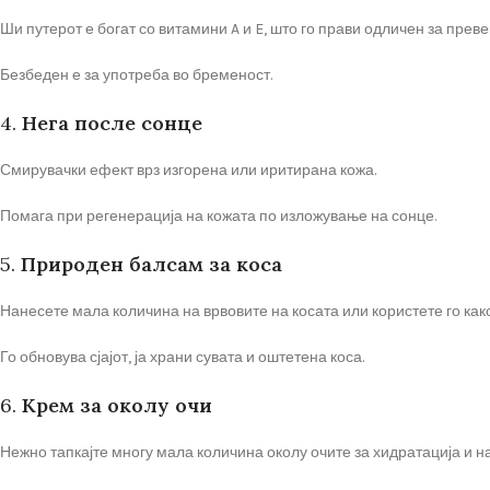
Ши путерот е богат со витамини A и E, што го прави одличен за прев
Безбеден е за употреба во бременост.
4.
Нега после сонце
Смирувачки ефект врз изгорена или иритирана кожа.
Помага при регенерација на кожата по изложување на сонце.
5.
Природен балсам за коса
Нанесете мала количина на врвовите на косата или користете го како
Го обновува сјајот, ја храни сувата и оштетена коса.
6.
Крем за околу очи
Нежно тапкајте многу мала количина околу очите за хидратација и 