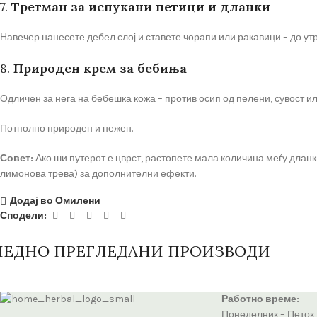
7.
Третман за испукани петици и дланки
Навечер нанесете дебел слој и ставете чорапи или ракавици – до ут
8.
Природен крем за бебиња
Одличен за нега на бебешка кожа – против осип од пелени, сувост и
Потполно природен и нежен.
Совет:
Ако ши путерот е цврст, растопете мала количина меѓу дланк
лимонова трева) за дополнителни ефекти.
Додај во Омилени
Сподели:
ЛЕДНО ПРЕГЛЕДАНИ ПРОИЗВОДИ
Работно време:
Понеделник – Петок