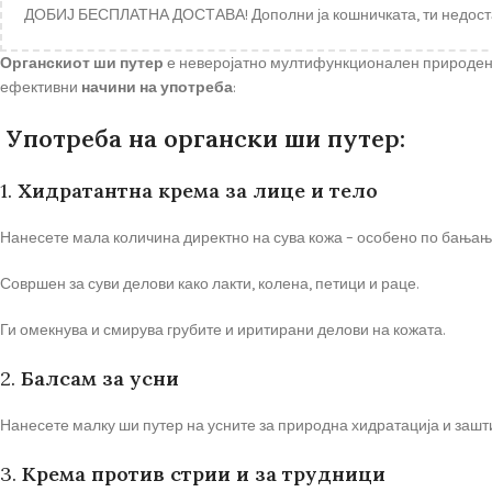
ДОБИЈ БЕСПЛАТНА ДОСТАВА! Дополни ја кошничката, ти недост
Органскиот ши путер
е неверојатно мултифункционален природен про
ефективни
начини на употреба
:
Употреба на органски ши путер:
1.
Хидратантна крема за лице и тело
Нанесете мала количина директно на сува кожа – особено по бања
Совршен за суви делови како лакти, колена, петици и раце.
Ги омекнува и смирува грубите и иритирани делови на кожата.
2.
Балсам за усни
Нанесете малку ши путер на усните за природна хидратација и зашти
3.
Крема против стрии и за трудници