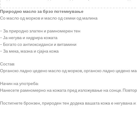
Природно масло за брзо потемнување
Со масло од морков и масло од семки од малина
– За природно златен и рамномерен тен
– Ја негува и хидрира кожата
– Богато со антиоксиданси и витамини
– За мека, мазна и сјајна кожа
Состав:
Органско ладно цедено масло од морков, органско ладно цедено мас
Начин на употреба:
Нанесете рамномерно на кожата пред изложување на сонце. Повтор
Постигнете бронзен, природен тен додека вашата кожа е негувана и