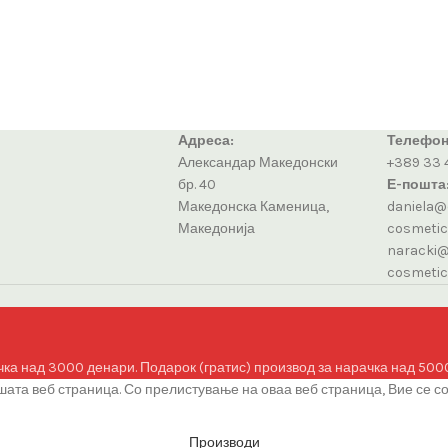
Адреса:
Телефон
Александар Македонски
+389 33 
бр. 40
Е-пошта
Македонска Каменица,
daniela@
Македонија
cosmeti
naracki@
cosmeti
чка над 3000 денари. Подарок (гратис) производ за нарачка над 500
ата веб страница. Со прелистување на оваа веб страница, Вие се с
Производи