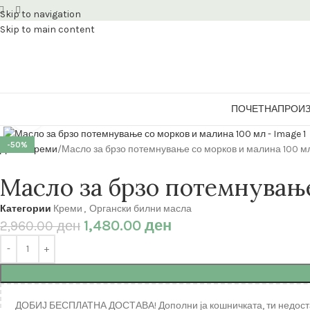
Skip to navigation
Skip to main content
ПОЧЕТНА
ПРОИ
Кликнете за зголемување
-50%
Дома
Креми
Масло за брзо потемнување со морков и малина 100 м
Масло за брзо потемнување
Категории
Креми
,
Органски билни масла
1,480.00
ден
2,960.00
ден
ДОБИЈ БЕСПЛАТНА ДОСТАВА! Дополни ја кошничката, ти недост