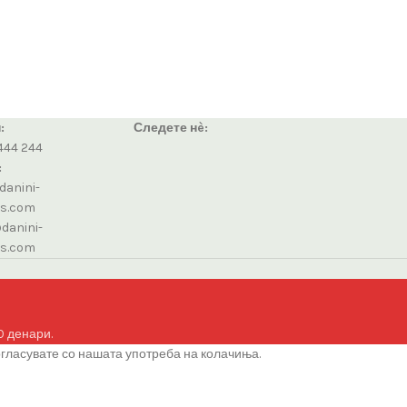
:
Следете нè:
444 244
:
danini-
cs.com
danini-
cs.com
0 денари.
огласувате со нашата употреба на колачиња.