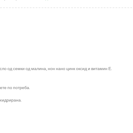
ло од семки од малина, нон нано цинк оксид и витамин Е.
ете по потреба.
 хидрирана.