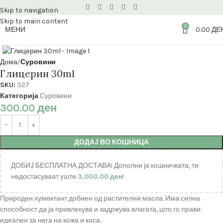
Skip to navigation
Skip to main content
0
МЕНИ
0.00
ДЕ
Кликнете за зголемување
Дома
Суровини
Глицерин 30ml
SKU:
327
Категорија
Суровини
300.00
ден
ДОДАЈ ВО КОШНИЦА
ДОБИЈ БЕСПЛАТНА ДОСТАВА! Дополни ја кошничката, ти
недостасуваат уште
3,000.00
ден
!
Природен хумектант добиен од растителни масла. Има силна
способност да ја привлекува и задржува влагата, што го прави
идеален за нега на кожа и коса.